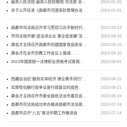
最高人民法院 最高人民检察院 司法部 全国律协首次“四方会商”
2024-01-25
关于公开征求《昌都市河道采砂管理办法（草案）》修改建议或意见的公告
2024-01-01
昌都市司法局召开学习贯彻习近平新时代中国特色社会主义思想主题教育部署会
2023-09-23
市司法局开展“送法进企业 惠企促发展”法律服务活动
2023-09-15
龚会才主持召开昌都市创建国家食品安全示范城市动员部署会
2023-09-15
龚会才在全市宗教工作会议上强调……
2023-09-10
2023年国家统一法律职业资格考试客观题考试模拟答题系统上线
2023-09-01
西藏自治区“服务实体经济 律企携手同行”专项行动座谈会在拉萨召开
2023-08-22
实质性化解行政争议是行政复议的底色
2023-08-21
龚会才主持召开市委全面依法治市委员会会议
2023-08-10
昌都市司法局成功举办推进昌都市法治政府建设暨2023年度依法行政（行政复议、行政执法）培训班
2023-07-24
昌都市召开“八五”普法中期工作推进会
2023-07-14