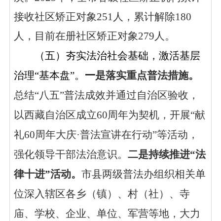
接收社区矫正对象251人，累计解除180
人，目前在册社区矫正对象279人。
（
五
）
夯实法治社会基础，激活基层
治理
“基本盘”。
一
是
落实重点普法措施。
总结
“八五”普法成效并通过自治区验收，
以西藏自治区成立60周年为契机，开展“献
礼60周年大庆
·
普法宣讲在行动
”等活动，
强化领导干部法治意识。
二
是
持续推进
“法
律十进”活动
。
市县两级普法办组织相关单
位深入辖区各乡（镇）、村（社）、寺
庙、学校、企业、单位
、军营
等地，大力