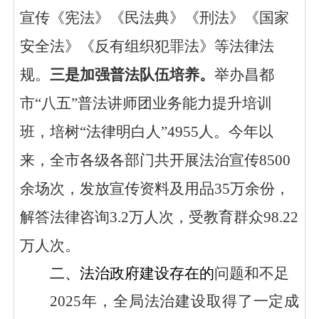
宣传《宪法》《民法典》《刑法》《国家
安全法》《反有组织犯罪法》等法律法
规。
三
是
加强普法队伍培养。
举办昌都
市
“八五”普法讲师团业务能力提升培训
班，
培树
“法律明白人”4955人。
今年以
来，
全市各级各部门共开展法治宣传
8500
余场次，
发放宣传资料及用品
35万
余份，
解答法律咨询
3.2万
人次，受教育群众
9
8
.
22
万人次
。
二、法治政府建设存在的
问题和不足
2025年，全局法治建设取得了一定成