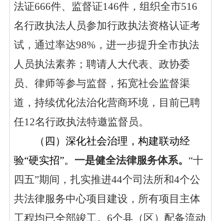
法证
666
件
、监督证
146件，
组织全市
516
名行政执法人员参加行政执法资格认证考
试，
通过率
达
98
%，进一步提升全市执法
人员执法素养
；
聘请人大代表、政协委
员、律师等参与监督，拓宽社会监督渠
道，
持续优化法治化营商
环境，目前已聘
任
12名行政执法特邀监督员。
（四）深化社会治理，构建联动经
验
“硬实招”。
一是健全法律服务体系。
“十
四五”期间，扎实推进44个司法所和4个公
共法律服务中心项目建设，所有项目主体
工程均已全部竣工。
6个县（区）配备流动