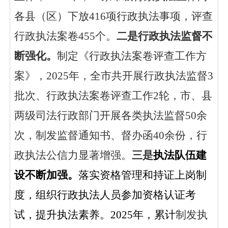
各县（区）下放416项行政执法事项，
评查
行政执法案卷
455个。
二是
行政执法监督
不
断强化
。
制定
《
行政执法案卷评查工作方
案
》
，
2025年，全市
共开展
行政执法监督
3
批次、
行政执法案卷评查工作
2轮
，
市、县
两级司法行政部门开展各类执法监督
50
余
次，
制发监督通知书、督办函
40余份，
行
政执法公信力显著增强。
三是
执法队伍建
设
不断加强
。
落实资格管理和持证上岗制
度，组织行政执法人员参加资格认证考
试，提升执法素养。
2025年，累计
制发
执