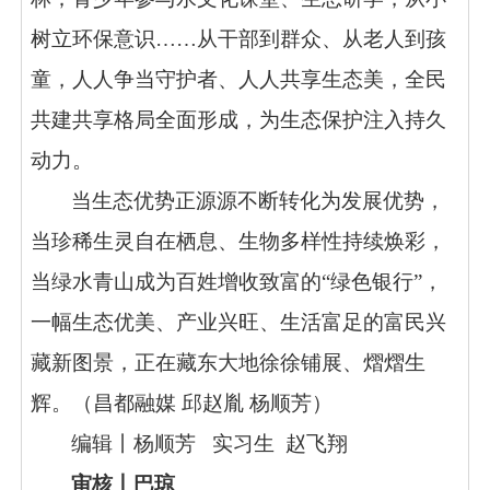
树立环保意识……从干部到群众、从老人到孩
童，人人争当守护者、人人共享生态美，全民
共建共享格局全面形成，为生态保护注入持久
动力。
当生态优势正源源不断转化为发展优势，
当珍稀生灵自在栖息、生物多样性持续焕彩，
当绿水青山成为百姓增收致富的“绿色银行”，
一幅生态优美、产业兴旺、生活富足的富民兴
藏新图景，正在藏东大地徐徐铺展、熠熠生
辉。
（
昌都融媒 邱赵胤 杨顺芳
）
编
辑丨
杨顺芳 实习生
赵飞翔
审核丨
巴琼