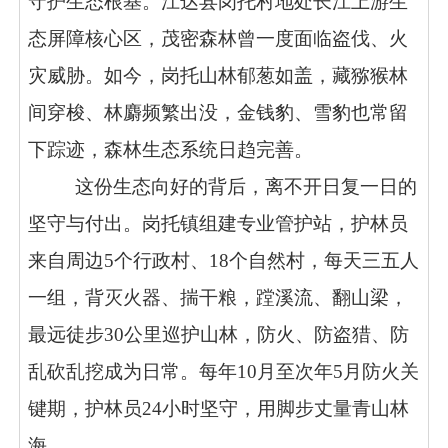
守护生态根基。江达县岗托村地处长江上游生
态屏障核心区，茂密森林曾一度面临盗伐、火
灾威胁。如今，岗托山林郁葱如盖，藏猕猴林
间穿梭、
林麝
频繁出没，金钱豹、雪豹也常留
下踪迹，森林生态系统日趋完善。
这份生态向好的背后，离不开日复一日的
坚守与付出。岗托镇组建专业管护站，护林员
来自周边5个行政村、18个自然村，每天三五人
一组，背灭火器、揣干粮，蹚溪流、翻山梁，
最远徒步30公里巡护山林，防火、防盗猎、防
乱砍乱挖成为日常。每年10月至次年5月防火关
键期，护林员24小时坚守，用脚步丈量青山林
海。