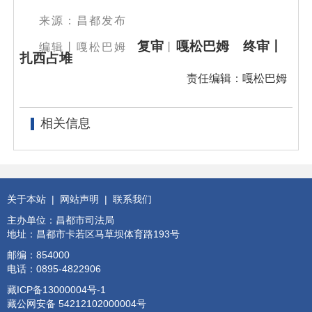
来源：昌都发布
复审
嘎松巴姆 终审丨
编辑丨
嘎松巴姆
丨
扎西占堆
责任编辑：嘎松巴姆
相关信息
关于本站
|
网站声明
|
联系我们
主办单位：昌都市司法局
地址：昌都市卡若区马草坝体育路193号
邮编：854000
电话：0895-4822906
藏ICP备13000004号-1
藏公网安备 54212102000004号