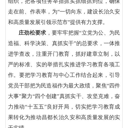
组织，把各项任务举措抓实抓细抓到位，确保
走在前、作表率，为
“
一切向东，建设长治久安
和高质量发展引领示范市
”
提供有力支撑。
庄劲松要求
，要牢牢把握
“
立党为公、为民
造福、科学决策、真抓实干
”
的总要求，一体推
进学查改，注重开门教育，抓好建章立制，以
严的标准、实的举措扎实推进学习教育各项工
作。要把学习教育与中心工作结合起来，引导
党员干部把为民造福作为最大政绩，聚焦
“
四件
大事
”
聚力
“
四个创建
”
真抓实干、攻坚克难，奋
力推动
“
十五五
”
良好开局，切实把学习教育成
果转化为推动昌都长治久安和高质量发展的实
干实绩。