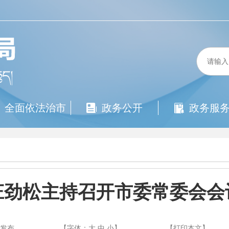
全面依法治市
政务公开
政务服
庄劲松主持召开市委常委会会
都发布
【字体：
大
中
小
】
【
打印本文
】