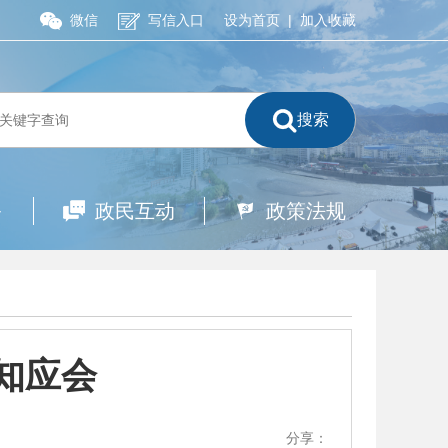
微信
写信入口
设为首页
|
加入收藏
搜索
务
政民互动
政策法规
应知应会
分享：