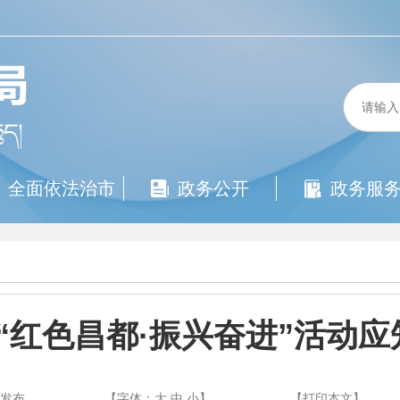
全面依法治市
政务公开
政务服
“红色昌都·振兴奋进”活动
都发布
【字体：
大
中
小
】
【
打印本文
】