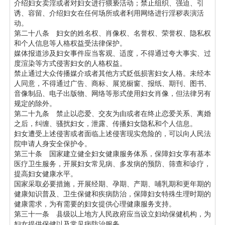
介绍妇女卖淫或者对妇女进行猥亵活动；禁止组织、强迫、引
诱、容留、介绍妇女在任何场所或者利用网络进行淫秽表演活
动。
第二十八条 妇女的姓名权、肖像权、名誉权、荣誉权、隐私权
和个人信息等人格权益受法律保护。
媒体报道涉及妇女事件应当客观、适度，不得通过夸大事实、过
度渲染等方式侵害妇女的人格权益。
禁止通过大众传播媒介或者其他方式贬低损害妇女人格。未经本
人同意，不得通过广告、商标、展览橱窗、报纸、期刊、图书、
音像制品、电子出版物、网络等形式使用妇女肖像，但法律另有
规定的除外。
第二十九条 禁止以恋爱、交友为由或者在终止恋爱关系、离婚
之后，纠缠、骚扰妇女，泄露、传播妇女隐私和个人信息。
妇女遭受上述侵害或者面临上述侵害现实危险的，可以向人民法
院申请人身安全保护令。
第三十条 国家建立健全妇女健康服务体系，保障妇女享有基本
医疗卫生服务，开展妇女常见病、多发病的预防、筛查和诊疗，
提高妇女健康水平。
国家采取必要措施，开展经期、孕期、产期、哺乳期和更年期的
健康知识普及、卫生保健和疾病防治，保障妇女特殊生理时期的
健康需求，为有需要的妇女提供心理健康服务支持。
第三十一条 县级以上地方人民政府应当设立妇幼保健机构，为
妇女提供保健以及常见病防治服务。