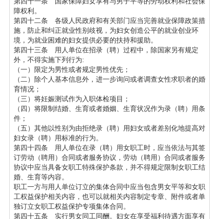
第四十一条 国家保障妇女享有与男子平等的劳动权利和社会保
障权利。
第四十二条 各级人民政府和有关部门应当完善就业保障政策措
施，防止和纠正就业性别歧视，为妇女创造公平的就业创业环
境，为就业困难的妇女提供必要的扶持和援助。
第四十三条 用人单位在招录（聘）过程中，除国家另有规定
外，不得实施下列行为:
（一）限定为男性或者规定男性优先；
（二）除个人基本信息外，进一步询问或者调查女性求职者的婚
育情况；
（三）将妊娠测试作为入职体检项目；
（四）将限制结婚、生育或者婚姻、生育状况作为录（聘）用条
件；
（五）其他以性别为由拒绝录（聘）用妇女或者差别化地提高对
妇女录（聘）用标准的行为。
第四十四条 用人单位在录（聘）用女职工时，应当依法与其签
订劳动（聘用）合同或者服务协议，劳动（聘用）合同或者服务
协议中应当具备女职工特殊保护条款，并不得规定限制女职工结
婚、生育等内容。
职工一方与用人单位订立的集体合同中应当包含男女平等和女职
工权益保护相关内容，也可以就相关内容制定专章、附件或者单
独订立女职工权益保护专项集体合同。
第四十五条 实行男女同工同酬。妇女在享受福利待遇方面享有