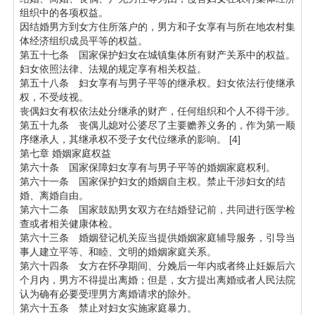
组织中的各项权益。
因结婚男方到女方住所落户的，男方和子女享有与所在地农村集
体经济组织成员平等的权益。
第五十七条 国家保护妇女在城镇集体所有财产关系中的权益。
妇女依照法律、法规的规定享有相关权益。
第五十八条 妇女享有与男子平等的继承权。妇女依法行使继承
权，不受歧视。
丧偶妇女有权依法处分继承的财产，任何组织和个人不得干涉。
第五十九条 丧偶儿媳对公婆尽了主要赡养义务的，作为第一顺
序继承人，其继承权不受子女代位继承的影响。 [4]
第七章 婚姻家庭权益
第六十条 国家保障妇女享有与男子平等的婚姻家庭权利。
第六十一条 国家保护妇女的婚姻自主权。禁止干涉妇女的结
婚、离婚自由。
第六十二条 国家鼓励男女双方在结婚登记前，共同进行医学检
查或者相关健康体检。
第六十三条 婚姻登记机关应当提供婚姻家庭辅导服务，引导当
事人建立平等、和睦、文明的婚姻家庭关系。
第六十四条 女方在怀孕期间、分娩后一年内或者终止妊娠后六
个月内，男方不得提出离婚；但是，女方提出离婚或者人民法院
认为确有必要受理男方离婚请求的除外。
第六十五条 禁止对妇女实施家庭暴力。