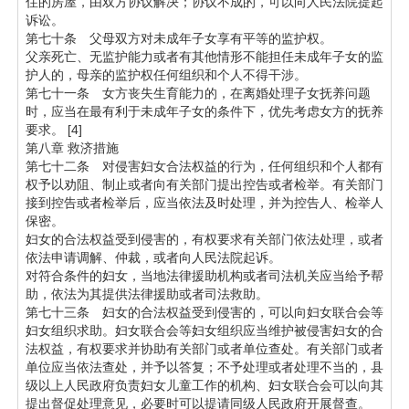
住的房屋，由双方协议解决；协议不成的，可以向人民法院提起
诉讼。
第七十条 父母双方对未成年子女享有平等的监护权。
父亲死亡、无监护能力或者有其他情形不能担任未成年子女的监
护人的，母亲的监护权任何组织和个人不得干涉。
第七十一条 女方丧失生育能力的，在离婚处理子女抚养问题
时，应当在最有利于未成年子女的条件下，优先考虑女方的抚养
要求。 [4]
第八章 救济措施
第七十二条 对侵害妇女合法权益的行为，任何组织和个人都有
权予以劝阻、制止或者向有关部门提出控告或者检举。有关部门
接到控告或者检举后，应当依法及时处理，并为控告人、检举人
保密。
妇女的合法权益受到侵害的，有权要求有关部门依法处理，或者
依法申请调解、仲裁，或者向人民法院起诉。
对符合条件的妇女，当地法律援助机构或者司法机关应当给予帮
助，依法为其提供法律援助或者司法救助。
第七十三条 妇女的合法权益受到侵害的，可以向妇女联合会等
妇女组织求助。妇女联合会等妇女组织应当维护被侵害妇女的合
法权益，有权要求并协助有关部门或者单位查处。有关部门或者
单位应当依法查处，并予以答复；不予处理或者处理不当的，县
级以上人民政府负责妇女儿童工作的机构、妇女联合会可以向其
提出督促处理意见，必要时可以提请同级人民政府开展督查。