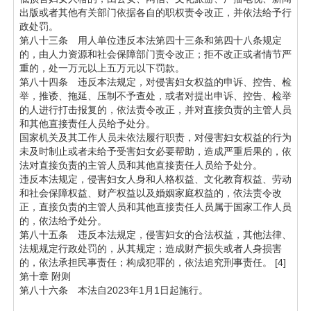
出版或者其他有关部门依据各自的职权责令改正，并依法给予行
政处罚。
第八十三条 用人单位违反本法第四十三条和第四十八条规定
的，由人力资源和社会保障部门责令改正；拒不改正或者情节严
重的，处一万元以上五万元以下罚款。
第八十四条 违反本法规定，对侵害妇女权益的申诉、控告、检
举，推诿、拖延、压制不予查处，或者对提出申诉、控告、检举
的人进行打击报复的，依法责令改正，并对直接负责的主管人员
和其他直接责任人员给予处分。
国家机关及其工作人员未依法履行职责，对侵害妇女权益的行为
未及时制止或者未给予受害妇女必要帮助，造成严重后果的，依
法对直接负责的主管人员和其他直接责任人员给予处分。
违反本法规定，侵害妇女人身和人格权益、文化教育权益、劳动
和社会保障权益、财产权益以及婚姻家庭权益的，依法责令改
正，直接负责的主管人员和其他直接责任人员属于国家工作人员
的，依法给予处分。
第八十五条 违反本法规定，侵害妇女的合法权益，其他法律、
法规规定行政处罚的，从其规定；造成财产损失或者人身损害
的，依法承担民事责任；构成犯罪的，依法追究刑事责任。 [4]
第十章 附则
第八十六条 本法自2023年1月1日起施行。