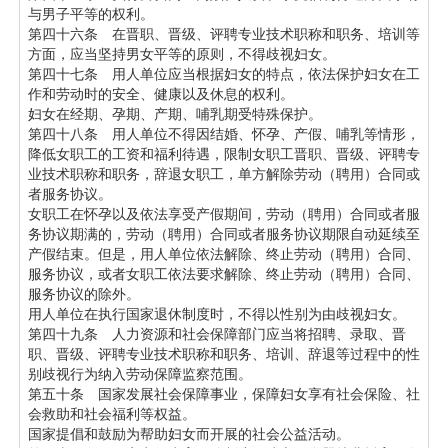
与男子平等的权利。
第四十六条 在晋职、晋级、评聘专业技术职称和职务、培训等
方面，应当坚持男女平等的原则，不得歧视妇女。
第四十七条 用人单位应当根据妇女的特点，依法保护妇女在工
作和劳动时的安全、健康以及休息的权利。
妇女在经期、孕期、产期、哺乳期受特殊保护。
第四十八条 用人单位不得因结婚、怀孕、产假、哺乳等情形，
降低女职工的工资和福利待遇，限制女职工晋职、晋级、评聘专
业技术职称和职务，辞退女职工，单方解除劳动（聘用）合同或
者服务协议。
女职工在怀孕以及依法享受产假期间，劳动（聘用）合同或者服
务协议期满的，劳动（聘用）合同或者服务协议期限自动延续至
产假结束。但是，用人单位依法解除、终止劳动（聘用）合同、
服务协议，或者女职工依法要求解除、终止劳动（聘用）合同、
服务协议的除外。
用人单位在执行国家退休制度时，不得以性别为由歧视妇女。
第四十九条 人力资源和社会保障部门应当将招聘、录取、晋
职、晋级、评聘专业技术职称和职务、培训、辞退等过程中的性
别歧视行为纳入劳动保障监察范围。
第五十条 国家发展社会保障事业，保障妇女享有社会保险、社
会救助和社会福利等权益。
国家提倡和鼓励为帮助妇女而开展的社会公益活动。