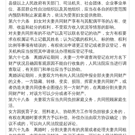
县级以上人民政府有关部门、司法机关、社会团体、企业事业单
位、基层群众性自治组织以及其他组织，应当在各自的职责范围
内预防和制止家庭暴力，依法为受害妇女提供救助。
第六十六条 妇女对夫妻共同财产享有与其配偶平等的占有、使
用、收益和处分的权利，不受双方收入状况等情形的影响。
对夫妻共同所有的不动产以及可以联名登记的动产，女方有权要
求在权属证书上记载其姓名；认为记载的权利人、标的物、权利
比例等事项有错误的，有权依法申请更正登记或者异议登记，有
关机构应当按照其申请依法办理相应登记手续。
第六十七条 离婚诉讼期间，夫妻一方申请查询登记在对方名下
财产状况且确因客观原因不能自行收集的，人民法院应当进行调
查取证，有关部门和单位应当予以协助。
离婚诉讼期间，夫妻双方均有向人民法院申报全部夫妻共同财产
的义务。一方隐藏、转移、变卖、损毁、挥霍夫妻共同财产，或
者伪造夫妻共同债务企图侵占另一方财产的，在离婚分割夫妻共
同财产时，对该方可以少分或者不分财产。
第六十八条 夫妻双方应当共同负担家庭义务，共同照顾家庭生
活。
女方因抚育子女、照料老人、协助男方工作等负担较多义务的，
有权在离婚时要求男方予以补偿。补偿办法由双方协议确定；协
议不成的，可以向人民法院提起诉讼。
第六十九条 离婚时，分割夫妻共有的房屋或者处理夫妻共同租