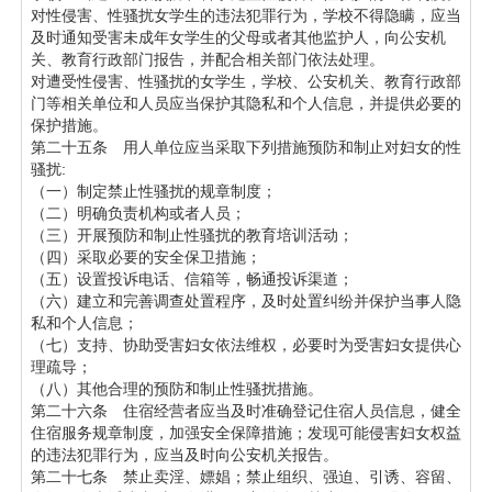
对性侵害、性骚扰女学生的违法犯罪行为，学校不得隐瞒，应当
及时通知受害未成年女学生的父母或者其他监护人，向公安机
关、教育行政部门报告，并配合相关部门依法处理。
对遭受性侵害、性骚扰的女学生，学校、公安机关、教育行政部
门等相关单位和人员应当保护其隐私和个人信息，并提供必要的
保护措施。
第二十五条 用人单位应当采取下列措施预防和制止对妇女的性
骚扰:
（一）制定禁止性骚扰的规章制度；
（二）明确负责机构或者人员；
（三）开展预防和制止性骚扰的教育培训活动；
（四）采取必要的安全保卫措施；
（五）设置投诉电话、信箱等，畅通投诉渠道；
（六）建立和完善调查处置程序，及时处置纠纷并保护当事人隐
私和个人信息；
（七）支持、协助受害妇女依法维权，必要时为受害妇女提供心
理疏导；
（八）其他合理的预防和制止性骚扰措施。
第二十六条 住宿经营者应当及时准确登记住宿人员信息，健全
住宿服务规章制度，加强安全保障措施；发现可能侵害妇女权益
的违法犯罪行为，应当及时向公安机关报告。
第二十七条 禁止卖淫、嫖娼；禁止组织、强迫、引诱、容留、