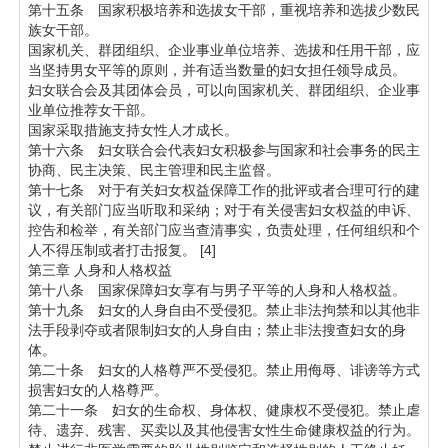
第十五条 国家积极培养和选拔女干部，重视培养和选拔少数民
族女干部。
国家机关、群团组织、企业事业单位培养、选拔和任用干部，应
当坚持男女平等的原则，并有适当数量的妇女担任领导成员。
妇女联合会及其团体会员，可以向国家机关、群团组织、企业事
业单位推荐女干部。
国家采取措施支持女性人才成长。
第十六条 妇女联合会代表妇女积极参与国家和社会事务的民主
协商、民主决策、民主管理和民主监督。
第十七条 对于有关妇女权益保障工作的批评或者合理可行的建
议，有关部门应当听取和采纳；对于有关侵害妇女权益的申诉、
控告和检举，有关部门应当查清事实，负责处理，任何组织和个
人不得压制或者打击报复。 [4]
第三章 人身和人格权益
第十八条 国家保障妇女享有与男子平等的人身和人格权益。
第十九条 妇女的人身自由不受侵犯。禁止非法拘禁和以其他非
法手段剥夺或者限制妇女的人身自由；禁止非法搜查妇女的身
体。
第二十条 妇女的人格尊严不受侵犯。禁止用侮辱、诽谤等方式
损害妇女的人格尊严。
第二十一条 妇女的生命权、身体权、健康权不受侵犯。禁止虐
待、遗弃、残害、买卖以及其他侵害女性生命健康权益的行为。