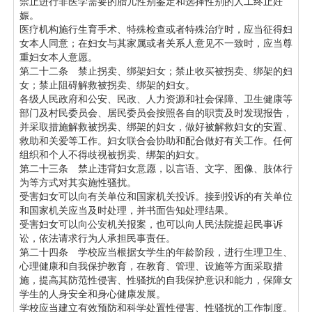
禁止进行非医学需要的胎儿性别鉴定和选择性别的人工终止妊
娠。
医疗机构施行生育手术、特殊检查或者特殊治疗时，应当征得妇
女本人同意；在妇女与其家属或者关系人意见不一致时，应当尊
重妇女本人意愿。
第二十二条 禁止拐卖、绑架妇女；禁止收买被拐卖、绑架的妇
女；禁止阻碍解救被拐卖、绑架的妇女。
各级人民政府和公安、民政、人力资源和社会保障、卫生健康等
部门及村民委员会、居民委员会按照各自的职责及时发现报告，
并采取措施解救被拐卖、绑架的妇女，做好被解救妇女的安置、
救助和关爱等工作。妇女联合会协助和配合做好有关工作。任何
组织和个人不得歧视被拐卖、绑架的妇女。
第二十三条 禁止违背妇女意愿，以言语、文字、图像、肢体行
为等方式对其实施性骚扰。
受害妇女可以向有关单位和国家机关投诉。接到投诉的有关单位
和国家机关应当及时处理，并书面告知处理结果。
受害妇女可以向公安机关报案，也可以向人民法院提起民事诉
讼，依法请求行为人承担民事责任。
第二十四条 学校应当根据女学生的年龄阶段，进行生理卫生、
心理健康和自我保护教育，在教育、管理、设施等方面采取措
施，提高其防范性侵害、性骚扰的自我保护意识和能力，保障女
学生的人身安全和身心健康发展。
学校应当建立有效预防和科学处置性侵害、性骚扰的工作制度。