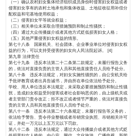
（一）确认农村妇女集体经济组织成员身份时侵害妇女权益或者
侵害妇女享有的农村土地承包和集体收益、土地征收征用补偿分
配权益和宅基地使用权益；
（二）侵害妇女平等就业权益；
（三）相关单位未采取合理措施预防和制止性骚扰；
（四）通过大众传播媒介或者其他方式贬低损害妇女人格；
（五）其他严重侵害妇女权益的情形。
第七十八条 国家机关、社会团体、企业事业单位对侵害妇女权
益的行为，可以支持受侵害的妇女向人民法院起诉。 [4]
第九章 法律责任
第七十九条 违反本法第二十二条第二款规定，未履行报告义务
的，依法对直接负责的主管人员和其他直接责任人员给予处分。
第八十条 违反本法规定，对妇女实施性骚扰的，由公安机关给
予批评教育或者出具告诫书，并由所在单位依法给予处分。
学校、用人单位违反本法规定，未采取必要措施预防和制止性骚
扰，造成妇女权益受到侵害或者社会影响恶劣的，由上级机关或
者主管部门责令改正；拒不改正或者情节严重的，依法对直接负
责的主管人员和其他直接责任人员给予处分。
第八十一条 违反本法第二十六条规定，未履行报告等义务的，
依法给予警告、责令停业整顿或者吊销营业执照、吊销相关许可
证，并处一万元以上五万元以下罚款。
第八十二条 违反本法规定，通过大众传播媒介或者其他方式贬
低损害妇女人格的，由公安、网信、文化旅游、广播电视、新闻