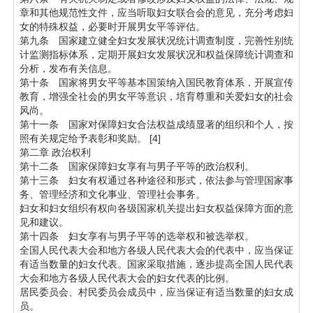
章和其他规范性文件，应当听取妇女联合会的意见，充分考虑妇
女的特殊权益，必要时开展男女平等评估。
第九条 国家建立健全妇女发展状况统计调查制度，完善性别统
计监测指标体系，定期开展妇女发展状况和权益保障统计调查和
分析，发布有关信息。
第十条 国家将男女平等基本国策纳入国民教育体系，开展宣传
教育，增强全社会的男女平等意识，培育尊重和关爱妇女的社会
风尚。
第十一条 国家对保障妇女合法权益成绩显著的组织和个人，按
照有关规定给予表彰和奖励。 [4]
第二章 政治权利
第十二条 国家保障妇女享有与男子平等的政治权利。
第十三条 妇女有权通过各种途径和形式，依法参与管理国家事
务、管理经济和文化事业、管理社会事务。
妇女和妇女组织有权向各级国家机关提出妇女权益保障方面的意
见和建议。
第十四条 妇女享有与男子平等的选举权和被选举权。
全国人民代表大会和地方各级人民代表大会的代表中，应当保证
有适当数量的妇女代表。国家采取措施，逐步提高全国人民代表
大会和地方各级人民代表大会的妇女代表的比例。
居民委员会、村民委员会成员中，应当保证有适当数量的妇女成
员。