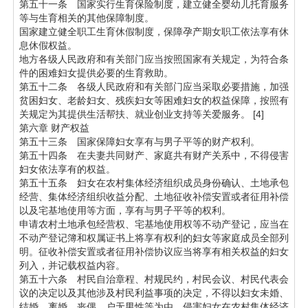
第五十一条 国家实行生育保险制度，建立健全婴幼儿托育服务
等与生育相关的其他保障制度。
国家建立健全职工生育休假制度，保障孕产期女职工依法享有休
息休假权益。
地方各级人民政府和有关部门应当按照国家有关规定，为符合条
件的困难妇女提供必要的生育救助。
第五十二条 各级人民政府和有关部门应当采取必要措施，加强
贫困妇女、老龄妇女、残疾妇女等困难妇女的权益保障，按照有
关规定为其提供生活帮扶、就业创业支持等关爱服务。 [4]
第六章 财产权益
第五十三条 国家保障妇女享有与男子平等的财产权利。
第五十四条 在夫妻共同财产、家庭共有财产关系中，不得侵害
妇女依法享有的权益。
第五十五条 妇女在农村集体经济组织成员身份确认、土地承包
经营、集体经济组织收益分配、土地征收补偿安置或者征用补偿
以及宅基地使用等方面，享有与男子平等的权利。
申请农村土地承包经营权、宅基地使用权等不动产登记，应当在
不动产登记簿和权属证书上将享有权利的妇女等家庭成员全部列
明。征收补偿安置或者征用补偿协议应当将享有相关权益的妇女
列入，并记载权益内容。
第五十六条 村民自治章程、村规民约，村民会议、村民代表会
议的决定以及其他涉及村民利益事项的决定，不得以妇女未婚、
结婚、离婚、丧偶、户无男性等为由，侵害妇女在农村集体经济