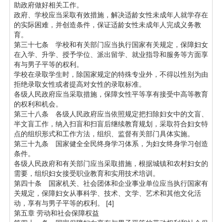
助政府做好相关工作。
政府、学校应当采取有效措施，解决适龄女性未成年人就学存在
的实际困难，并创造条件，保证适龄女性未成年人完成义务教
育。
第三十七条 学校和有关部门应当执行国家有关规定，保障妇女
在入学、升学、授予学位、派出留学、就业指导和服务等方面享
有与男子平等的权利。
学校在录取学生时，除国家规定的特殊专业外，不得以性别为由
拒绝录取女性或者提高对女性的录取标准。
各级人民政府应当采取措施，保障女性平等享有接受中高等教育
的权利和机会。
第三十八条 各级人民政府应当依照规定把扫除妇女中的文盲、
半文盲工作，纳入扫盲和扫盲后继续教育规划，采取符合妇女特
点的组织形式和工作方法，组织、监督有关部门具体实施。
第三十九条 国家健全全民终身学习体系，为妇女终身学习创造
条件。
各级人民政府和有关部门应当采取措施，根据城镇和农村妇女的
需要，组织妇女接受职业教育和实用技术培训。
第四十条 国家机关、社会团体和企业事业单位应当执行国家有
关规定，保障妇女从事科学、技术、文学、艺术和其他文化活
动，享有与男子平等的权利。 [4]
第五章 劳动和社会保障权益