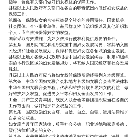
指导、督促有关部门做好妇女权益的保障工作。
县级以上人民政府有关部门在各自的职责范围内做好妇女权益的
保障工作。
第四条 保障妇女的合法权益是全社会的共同责任。国家机关、
社会团体、企业事业单位、基层群众性自治组织以及其他组织和
个人，应当依法保障妇女的权益。
国家采取有效措施，为妇女依法行使权利提供必要的条件。
第五条 国务院制定和组织实施中国妇女发展纲要，将其纳入国
民经济和社会发展规划，保障和促进妇女在各领域的全面发展。
县级以上地方各级人民政府根据中国妇女发展纲要，制定和组织
实施本行政区域的妇女发展规划，将其纳入国民经济和社会发展
规划。
县级以上人民政府应当将妇女权益保障所需经费列入本级预算。
第六条 中华全国妇女联合会和地方各级妇女联合会依照法律和
中华全国妇女联合会章程，代表和维护各族各界妇女的利益，做
好维护妇女权益、促进男女平等和妇女全面发展的工作。
工会、共产主义青年团、残疾人联合会等群团组织应当在各自的
工作范围内，做好维护妇女权益的工作。
第七条 国家鼓励妇女自尊、自信、自立、自强，运用法律维护
自身合法权益。
妇女应当遵守国家法律，尊重社会公德、职业道德和家庭美德，
履行法律所规定的义务。
第八条 有关机关制定或者修改涉及妇女权益的法律、法规、规