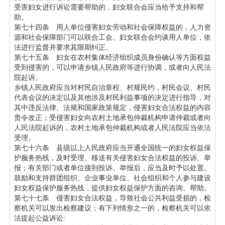
受害妇女进行诉讼需要帮助的，妇女联合会应当给予支持和帮
助。
第七十四条 用人单位侵害妇女劳动和社会保障权益的，人力资
源和社会保障部门可以联合工会、妇女联合会约谈用人单位，依
法进行监督并要求其限期纠正。
第七十五条 妇女在农村集体经济组织成员身份确认等方面权益
受到侵害的，可以申请乡镇人民政府等进行协调，或者向人民法
院起诉。
乡镇人民政府应当对村民自治章程、村规民约，村民会议、村民
代表会议的决定以及其他涉及村民利益事项的决定进行指导，对
其中违反法律、法规和国家政策规定，侵害妇女合法权益的内容
责令改正；受侵害妇女向农村土地承包仲裁机构申请仲裁或者向
人民法院起诉的，农村土地承包仲裁机构或者人民法院应当依法
受理。
第七十六条 县级以上人民政府应当开通全国统一的妇女权益保
护服务热线，及时受理、移送有关侵害妇女合法权益的投诉、举
报；有关部门或者单位接到投诉、举报后，应当及时予以处置。
鼓励和支持群团组织、企业事业单位、社会组织和个人参与建设
妇女权益保护服务热线，提供妇女权益保护方面的咨询、帮助。
第七十七条 侵害妇女合法权益，导致社会公共利益受损的，检
察机关可以发出检察建议；有下列情形之一的，检察机关可以依
法提起公益诉讼: