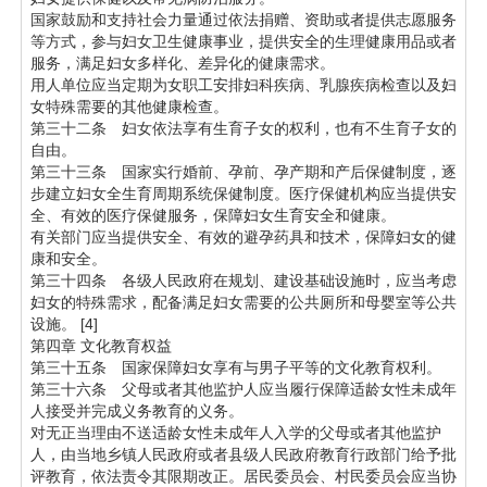
国家鼓励和支持社会力量通过依法捐赠、资助或者提供志愿服务
等方式，参与妇女卫生健康事业，提供安全的生理健康用品或者
服务，满足妇女多样化、差异化的健康需求。
用人单位应当定期为女职工安排妇科疾病、乳腺疾病检查以及妇
女特殊需要的其他健康检查。
第三十二条 妇女依法享有生育子女的权利，也有不生育子女的
自由。
第三十三条 国家实行婚前、孕前、孕产期和产后保健制度，逐
步建立妇女全生育周期系统保健制度。医疗保健机构应当提供安
全、有效的医疗保健服务，保障妇女生育安全和健康。
有关部门应当提供安全、有效的避孕药具和技术，保障妇女的健
康和安全。
第三十四条 各级人民政府在规划、建设基础设施时，应当考虑
妇女的特殊需求，配备满足妇女需要的公共厕所和母婴室等公共
设施。 [4]
第四章 文化教育权益
第三十五条 国家保障妇女享有与男子平等的文化教育权利。
第三十六条 父母或者其他监护人应当履行保障适龄女性未成年
人接受并完成义务教育的义务。
对无正当理由不送适龄女性未成年人入学的父母或者其他监护
人，由当地乡镇人民政府或者县级人民政府教育行政部门给予批
评教育，依法责令其限期改正。居民委员会、村民委员会应当协